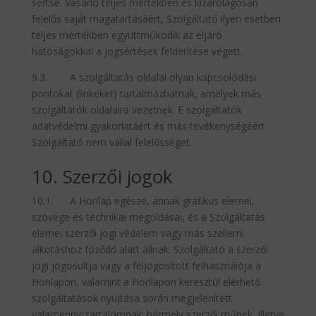
sértse. Vásárló teljes mértékben és kizárólagosan
felelős saját magatartásáért, Szolgáltató ilyen esetben
teljes mértékben együttműködik az eljáró
hatóságokkal a jogsértések felderítése végett.
9.3. A szolgáltatás oldalai olyan kapcsolódási
pontokat (linkeket) tartalmazhatnak, amelyek más
szolgáltatók oldalaira vezetnek. E szolgáltatók
adatvédelmi gyakorlatáért és más tevékenységéért
Szolgáltató nem vállal felelősséget.
10. Szerzői jogok
10.1. A Honlap egésze, annak grafikus elemei,
szövege és technikai megoldásai, és a Szolgáltatás
elemei szerzői jogi védelem vagy más szellemi
alkotáshoz fűződő alatt állnak. Szolgáltató a szerzői
jogi jogosultja vagy a feljogosított felhasználója a
Honlapon, valamint a Honlapon keresztül elérhető
szolgáltatások nyújtása során megjelenített
valamennyi tartalomnak: bármely szerzői műnek, illetve