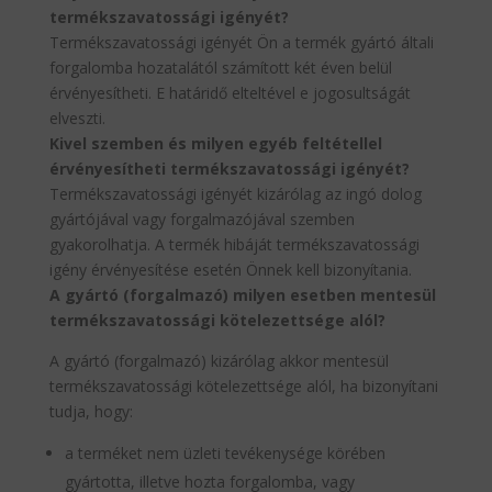
termékszavatossági igényét?
Termékszavatossági igényét Ön a termék gyártó általi
forgalomba hozatalától számított két éven belül
érvényesítheti. E határidő elteltével e jogosultságát
elveszti.
Kivel szemben és milyen egyéb feltétellel
érvényesítheti termékszavatossági igényét?
Termékszavatossági igényét kizárólag az ingó dolog
gyártójával vagy forgalmazójával szemben
gyakorolhatja. A termék hibáját termékszavatossági
igény érvényesítése esetén Önnek kell bizonyítania.
A gyártó (forgalmazó) milyen esetben mentesül
termékszavatossági kötelezettsége alól?
A gyártó (forgalmazó) kizárólag akkor mentesül
termékszavatossági kötelezettsége alól, ha bizonyítani
tudja, hogy:
a terméket nem üzleti tevékenysége körében
gyártotta, illetve hozta forgalomba, vagy