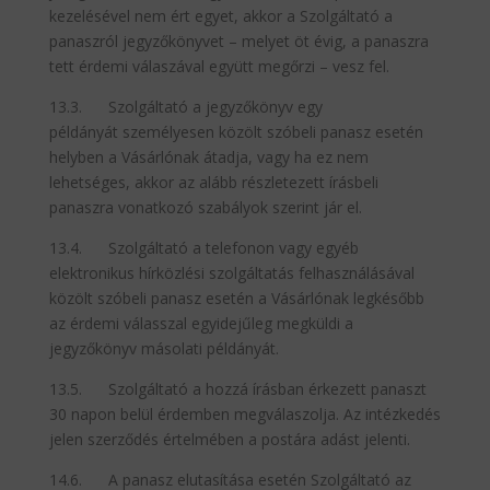
kezelésével nem ért egyet, akkor a Szolgáltató a
panaszról jegyzőkönyvet – melyet öt évig, a panaszra
tett érdemi válaszával együtt megőrzi – vesz fel.
13.3. Szolgáltató a jegyzőkönyv egy
példányát személyesen közölt szóbeli panasz esetén
helyben a Vásárlónak átadja, vagy ha ez nem
lehetséges, akkor az alább részletezett írásbeli
panaszra vonatkozó szabályok szerint jár el.
13.4. Szolgáltató a telefonon vagy egyéb
elektronikus hírközlési szolgáltatás felhasználásával
közölt szóbeli panasz esetén a Vásárlónak legkésőbb
az érdemi válasszal egyidejűleg megküldi a
jegyzőkönyv másolati példányát.
13.5. Szolgáltató a hozzá írásban érkezett panaszt
30 napon belül érdemben megválaszolja. Az intézkedés
jelen szerződés értelmében a postára adást jelenti.
14.6. A panasz elutasítása esetén Szolgáltató az