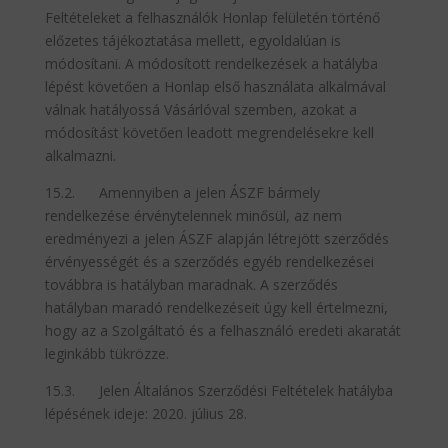
Feltételeket a felhasználók Honlap felületén történő
előzetes tájékoztatása mellett, egyoldalúan is
módosítani. A módosított rendelkezések a hatályba
lépést követően a Honlap első használata alkalmával
válnak hatályossá Vásárlóval szemben, azokat a
módosítást követően leadott megrendelésekre kell
alkalmazni.
15.2. Amennyiben a jelen ÁSZF bármely
rendelkezése érvénytelennek minősül, az nem
eredményezi a jelen ÁSZF alapján létrejött szerződés
érvényességét és a szerződés egyéb rendelkezései
továbbra is hatályban maradnak. A szerződés
hatályban maradó rendelkezéseit úgy kell értelmezni,
hogy az a Szolgáltató és a felhasználó eredeti akaratát
leginkább tükrözze.
15.3. Jelen Általános Szerződési Feltételek hatályba
lépésének ideje: 2020. július 28.