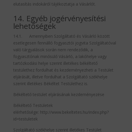
elutasítás indokáról tájékoztatja a Vásárlót.
14. Egyéb jogérvényesítési
lehetőségek
14.1. Amennyiben Szolgáltató és Vásárló között
esetlegesen fennálló fogyasztói jogvita Szolgáltatóval
való tárgyalások során nem rendeződik, a
fogyasztónak minősülő Vásárló, a lakóhelye vagy
tartózkodási helye szerint illetékes békéltető
testülethez fordulhat és kezdeményezheti a Testület
eljárását, illetve fordulhat a Szolgáltató székhelye
szerint illetékes Békéltet Testülethez is.
Békéltető testület eljárásának kezdeményezése
Békéltető Testületek
elérhetősége: http://www.bekeltetes.hu/index.php?
id=testuletek
Szolgáltató székhelye szerint illetékes Testület