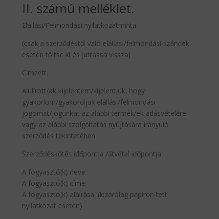
II. számú melléklet.
Elállási/Felmondási nyilatkozatminta
(csak a szerződéstől való elállási/felmondási szándék
esetén töltse ki és juttassa vissza)
Címzett:
Alulírott/ak kijelentem/kijelentjük, hogy
gyakorlom/gyakoroljuk elállási/felmondási
jogomat/jogunkat az alábbi termék/ek adásvételére
vagy az alábbi szolgáltatás nyújtására irányuló
szerződés tekintetében:
Szerződéskötés időpontja /átvétel időpontja:
A fogyasztó(k) neve:
A fogyasztó(k) címe:
A fogyasztó(k) aláírása: (kizárólag papíron tett
nyilatkozat esetén)