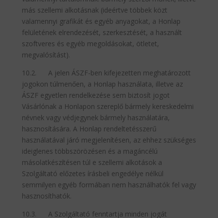
más szellemi alkotásnak (ideértve többek közt
valamennyi grafikát és egyéb anyagokat, a Honlap
felületének elrendezését, szerkesztését, a használt
szoftveres és egyéb megoldásokat, ötletet,
megvalósítást).
10.2. A jelen ÁSZF-ben kifejezetten meghatározott
jogokon túlmenően, a Honlap használata, illetve az
ÁSZF egyetlen rendelkezése sem biztosít jogot
Vásárlónak a Honlapon szereplő bármely kereskedelmi
névnek vagy védjegynek bármely használatára,
hasznosítására. A Honlap rendeltetésszerű
használatával járó megjelenítésen, az ehhez szükséges
ideiglenes többszörözésen és a magáncélú
másolatkészítésen túl e szellemi alkotások a
Szolgáltató előzetes írásbeli engedélye nélkül
semmilyen egyéb formában nem használhatók fel vagy
hasznosíthatók.
10.3. A Szolgáltató fenntartja minden jogát