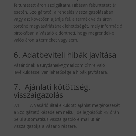
feltüntetett áron szolgáltatni. Hibásan feltüntetett ár
esetén, Szolgáltató, a rendelés visszaigazolásában
vagy azt követően ajánlja fel, a termék valós áron
történő megvásárlásának lehetőségét, mely információ
birtokában a Vásárló eldöntheti, hogy megrendeli-e
valós áron a terméket vagy sem.
6. Adatbeviteli hibák javítása
Vásárlónak a turydaniel@gmail.com címre való
levélküldéssel van lehetősége a hibák javítására.
7. Ajánlati kötöttség,
visszaigazolás
7.1. A Vásárló által elküldött ajánlat megérkezését
a Szolgáltató késedelem nélkül, de legkésőbb 48 órán
belül automatikus visszaigazoló e-mail útján
visszaigazolja a Vásárló részére.