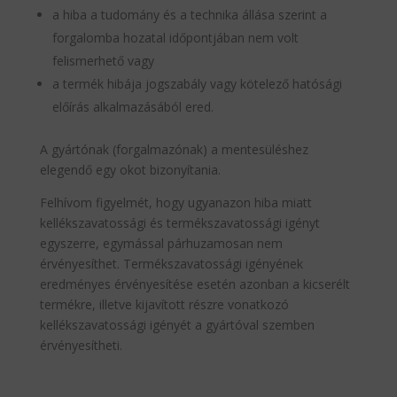
a hiba a tudomány és a technika állása szerint a
forgalomba hozatal időpontjában nem volt
felismerhető vagy
a termék hibája jogszabály vagy kötelező hatósági
előírás alkalmazásából ered.
A gyártónak (forgalmazónak) a mentesüléshez
elegendő egy okot bizonyítania.
Felhívom figyelmét, hogy ugyanazon hiba miatt
kellékszavatossági és termékszavatossági igényt
egyszerre, egymással párhuzamosan nem
érvényesíthet. Termékszavatossági igényének
eredményes érvényesítése esetén azonban a kicserélt
termékre, illetve kijavított részre vonatkozó
kellékszavatossági igényét a gyártóval szemben
érvényesítheti.