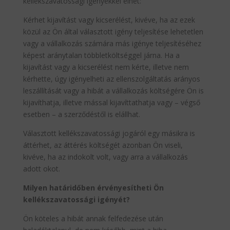
kellékszavatossági igényekkel élhet:
Kérhet kijavítást vagy kicserélést, kivéve, ha az ezek
közül az Ön által választott igény teljesítése lehetetlen
vagy a vállalkozás számára más igénye teljesítéséhez
képest aránytalan többletköltséggel járna. Ha a
kijavítást vagy a kicserélést nem kérte, illetve nem
kérhette, úgy igényelheti az ellenszolgáltatás arányos
leszállítását vagy a hibát a vállalkozás költségére Ön is
kijavíthatja, illetve mással kijavíttathatja vagy – végső
esetben – a szerződéstől is elállhat.
Választott kellékszavatossági jogáról egy másikra is
áttérhet, az áttérés költségét azonban Ön viseli,
kivéve, ha az indokolt volt, vagy arra a vállalkozás
adott okot.
Milyen határidőben érvényesítheti Ön
kellékszavatossági igényét?
Ön köteles a hibát annak felfedezése után