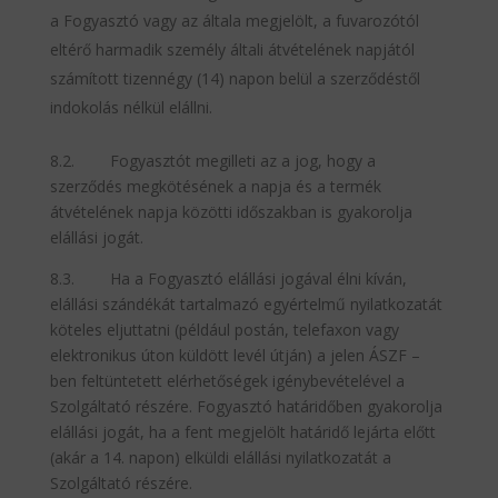
a Fogyasztó vagy az általa megjelölt, a fuvarozótól
eltérő harmadik személy általi átvételének napjától
számított tizennégy (14) napon belül a szerződéstől
indokolás nélkül elállni.
8.2. Fogyasztót megilleti az a jog, hogy a
szerződés megkötésének a napja és a termék
átvételének napja közötti időszakban is gyakorolja
elállási jogát.
8.3. Ha a Fogyasztó elállási jogával élni kíván,
elállási szándékát tartalmazó egyértelmű nyilatkozatát
köteles eljuttatni (például postán, telefaxon vagy
elektronikus úton küldött levél útján) a jelen ÁSZF –
ben feltüntetett elérhetőségek igénybevételével a
Szolgáltató részére. Fogyasztó határidőben gyakorolja
elállási jogát, ha a fent megjelölt határidő lejárta előtt
(akár a 14. napon) elküldi elállási nyilatkozatát a
Szolgáltató részére.