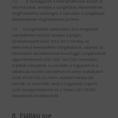
7.2. A visszaigazoló e-mail tartalmazza azokat az
információkat, amelyek a szolgáltatás ellenértékének
megfizetéséhez szükséges. A szerződés a szolgáltatás
ellenértékének megfizetésével jön létre.
7.5. A megrendelés elektronikus úton megkötött
szerződésnek minősül, amelyre a polgári
törvénykönyvről szóló 2013. évi V. törvény, az
elektronikus kereskedelmi szolgáltatások, valamint az
információs társadalommal összefüggő szolgáltatások
egyes kérdéseiről szóló 2001. évi CVIII. törvényben
foglaltak irányadóak. A szerződés a fogyasztó és a
vállalkozás közötti szerződések részletes szabályairól
szóló 45/2014 (II.26.) Korm. rendelet hatálya alá
tartozik, és szem előtt tartja a fogyasztók jogairól
szóló Európai Parlament és a Tanács 2011/83/EU
irányelvének rendelkezéseit.
8. Elállási jog