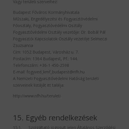
Vagy területi szerveihez:
Budapest Főváros Kormányhivatala
Műszaki, Engedélyezési és Fogyasztóvédelmi
Főosztály, Fogyasztóvédelmi Osztály
Fogyasztóvédelmi Osztály vezetője: Dr. Bobál Pál
Fogyasztói Kapcsolatok Osztály vezetője Selmeczi
Zsuzsanna
Cím: 1052 Budapest, Városház u. 7.
Postacím: 1364 Budapest, Pf.: 144.
Telefonszám: +36-1 450-2598
E-mail: fogyved_kmf_budapest@nfh.hu
A Nemzeti Fogyasztóvédelmi Hatóság területi
szerveinek listáját itt találja:
http://www.nfh.hu/teruleti
15. Egyéb rendelkezések
15.1. Szolgáltató jogosult jelen Általános Szerződési