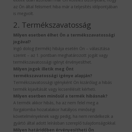
az Ön által felismert hiba már a teljesítés időpontjában
is megvolt.
2. Termékszavatosság
Milyen esetben élhet Ön a termékszavatossági
jogával?
Ingó dolog (termék) hibája esetén Ön – választása
szerint – az 1. pontban meghatározott jogát vagy
termékszavatossági igényt érvényesíthet.
Milyen jogok illetik meg Önt
termékszavatossági igénye alapján?
Termékszavatossági igényként Ön kizárólag a hibás
termék kijavítását vagy kicserélését kérheti.
Milyen esetben minősül a termék hibásnak?
A termék akkor hibás, ha az nem felel meg a
forgalomba hozatalakor hatályos minőségi
követelményeknek vagy pedig, ha nem rendelkezik a
gyártó által adott leírásban szereplő tulajdonságokkal.
Milyen határidőben érvényesítheti Ön