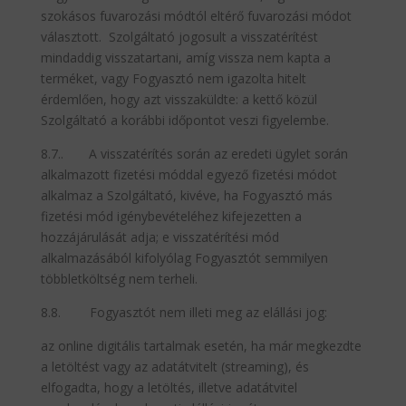
szokásos fuvarozási módtól eltérő fuvarozási módot
választott. Szolgáltató jogosult a visszatérítést
mindaddig visszatartani, amíg vissza nem kapta a
terméket, vagy Fogyasztó nem igazolta hitelt
érdemlően, hogy azt visszaküldte: a kettő közül
Szolgáltató a korábbi időpontot veszi figyelembe.
8.7.. A visszatérítés során az eredeti ügylet során
alkalmazott fizetési móddal egyező fizetési módot
alkalmaz a Szolgáltató, kivéve, ha Fogyasztó más
fizetési mód igénybevételéhez kifejezetten a
hozzájárulását adja; e visszatérítési mód
alkalmazásából kifolyólag Fogyasztót semmilyen
többletköltség nem terheli.
8.8. Fogyasztót nem illeti meg az elállási jog:
az online digitális tartalmak esetén, ha már megkezdte
a letöltést vagy az adatátvitelt (streaming), és
elfogadta, hogy a letöltés, illetve adatátvitel