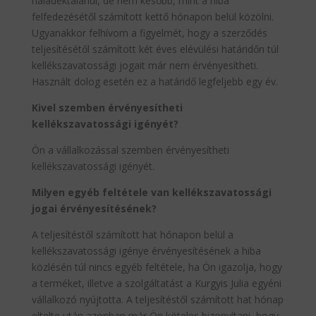
haladéktalanul, de nem később, mint a hiba
felfedezésétől számított kettő hónapon belül közölni.
Ugyanakkor felhívom a figyelmét, hogy a szerződés
teljesítésétől számított két éves elévülési határidőn túl
kellékszavatossági jogait már nem érvényesítheti.
Használt dolog esetén ez a határidő legfeljebb egy év.
Kivel szemben érvényesítheti
kellékszavatossági igényét?
Ön a vállalkozással szemben érvényesítheti
kellékszavatossági igényét.
Milyen egyéb feltétele van kellékszavatossági
jogai érvényesítésének?
A teljesítéstől számított hat hónapon belül a
kellékszavatossági igénye érvényesítésének a hiba
közlésén túl nincs egyéb feltétele, ha Ön igazolja, hogy
a terméket, illetve a szolgáltatást a Kurgyis Julia egyéni
vállalkozó nyújtotta. A teljesítéstől számított hat hónap
eltelte után azonban már Ön köteles bizonyítani, hogy