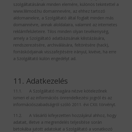
szolgáltatásának minden elemére, különös tekintettel a
www.lilimod.hu domainnevére, az ehhez tartozó
aldomainekre, a Szolgáltató által foglalt minden más
domainnévre, annak aloldalaira, valamint az internetes
reklámfelületeire. Tilos minden olyan tevékenység,
amely a Szolgáltató adatbázisának kilistázására,
rendszerezésére, archiválására, feltörésére (hack),
forráskódjainak visszafejtésére irányul, kivéve, ha erre
a Szolgáltató külön engedélyt ad.
11. Adatkezelés
11.1. A Szolgáltató magára nézve kötelezőnek
ismeri el az információs önrendelkezési jogról és az
információszabadságról szóló 2011. évi CXII. törvényt.
11.2. A Vásárló kifejezetten hozzájárul ahhoz, hogy
adatait, illetve a megrendelés teljesítése során
birtokába jutott adatokat a Szolgáltató a vonatkozó