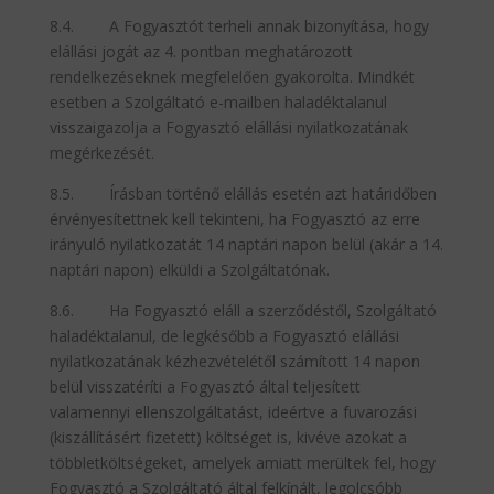
8.4. A Fogyasztót terheli annak bizonyítása, hogy
elállási jogát az 4. pontban meghatározott
rendelkezéseknek megfelelően gyakorolta. Mindkét
esetben a Szolgáltató e-mailben haladéktalanul
visszaigazolja a Fogyasztó elállási nyilatkozatának
megérkezését.
8.5. Írásban történő elállás esetén azt határidőben
érvényesítettnek kell tekinteni, ha Fogyasztó az erre
irányuló nyilatkozatát 14 naptári napon belül (akár a 14.
naptári napon) elküldi a Szolgáltatónak.
8.6. Ha Fogyasztó eláll a szerződéstől, Szolgáltató
haladéktalanul, de legkésőbb a Fogyasztó elállási
nyilatkozatának kézhezvételétől számított 14 napon
belül visszatéríti a Fogyasztó által teljesített
valamennyi ellenszolgáltatást, ideértve a fuvarozási
(kiszállításért fizetett) költséget is, kivéve azokat a
többletköltségeket, amelyek amiatt merültek fel, hogy
Fogyasztó a Szolgáltató által felkínált, legolcsóbb