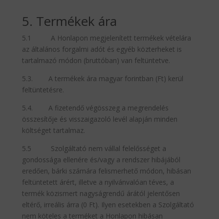
5. Termékek ára
5.1 A Honlapon megjelenített termékek vételára
az általános forgalmi adót és egyéb közterheket is
tartalmazó módon (bruttóban) van feltüntetve.
5.3. A termékek ára magyar forintban (Ft) kerül
feltüntetésre.
5.4. A fizetendő végösszeg a megrendelés
összesítője és visszaigazoló levél alapján minden
költséget tartalmaz.
5.5 Szolgáltató nem vállal felelősséget a
gondossága ellenére és/vagy a rendszer hibájából
eredően, bárki számára felismerhető módon, hibásan
feltüntetett árért, illetve a nyilvánvalóan téves, a
termék közismert nagyságrendű árától jelentősen
eltérő, irreális árra (0 Ft). Ilyen esetekben a Szolgáltató
nem köteles a terméket a Honlapon hibásan