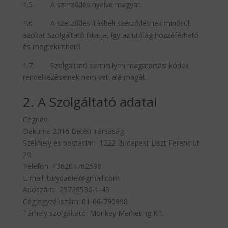
1.5. A szerződés nyelve magyar.
1.6. A szerződés írásbeli szerződésnek minősül,
azokat Szolgáltató iktatja, így az utólag hozzáférhető
és megtekinthető.
1.7. Szolgáltató semmilyen magatartási kódex
rendelkezéseinek nem veti alá magát.
2. A Szolgáltató adatai
Cégnév:
Dakuma 2016 Betéti Társaság
Székhely és postacím: 1222 Budapest Liszt Ferenc út
20.
Telefon: +36204762598
E-mail: turydaniel@gmail.com
Adószám: 25726536-1-43
Cégjegyzékszám: 01-06-790998
Tárhely szolgáltató: Monkey Marketing Kft.