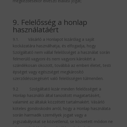
megkezdésekor elveszti elállási jogát;
9. Felelősség a honlap
használatáért
9.1. Vásárló a Honlapot kizárólag a saját
kockázatára használhatja, és elfogadja, hogy
Szolgáltató nem vállal felelősséget a használat során
felmerülő vagyoni és nem vagyoni károkért a
szándékosan okozott, továbbá az emberi életet, testi
épséget vagy egészséget megkárosító
szerződésszegésért való felelősségen túlmenően.
9.2 Szolgáltató kizár minden felelősséget a
Honlap használói által tanúsított magatartásért,
valamint az általuk közzétett tartalmakért. Vásárló
köteles gondoskodni arról, hogy a Honlap használata
során harmadik személyek jogait vagy a
jogszabályokat se közvetlenül, se közvetett módon ne