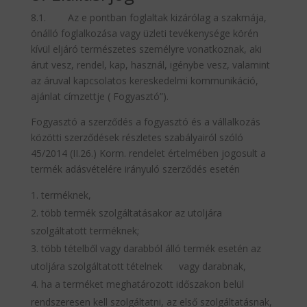
8.1. Az e pontban foglaltak kizárólag a szakmája,
önálló foglalkozása vagy üzleti tevékenysége körén
kívül eljáró természetes személyre vonatkoznak, aki
árut vesz, rendel, kap, használ, igénybe vesz, valamint
az áruval kapcsolatos kereskedelmi kommunikáció,
ajánlat címzettje ( Fogyasztó”).
Fogyasztó a szerződés a fogyasztó és a vállalkozás
közötti szerződések részletes szabályairól szóló
45/2014 (II.26.) Korm. rendelet értelmében jogosult a
termék adásvételére irányuló szerződés esetén
terméknek,
több termék szolgáltatásakor az utoljára
szolgáltatott terméknek;
több tételből vagy darabból álló termék esetén az
utoljára szolgáltatott tételnek vagy darabnak,
ha a terméket meghatározott időszakon belül
rendszeresen kell szolgáltatni, az első szolgáltatásnak,