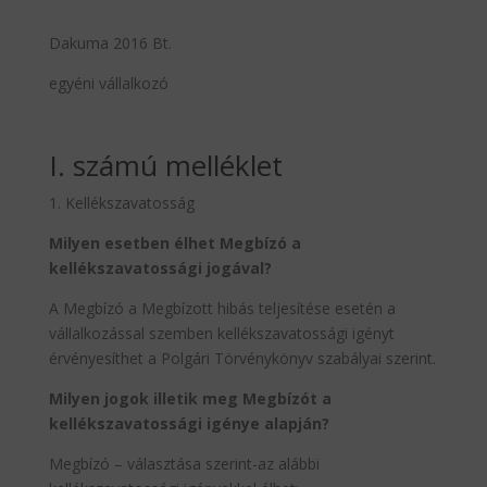
Dakuma 2016 Bt.
egyéni vállalkozó
I. számú melléklet
1. Kellékszavatosság
Milyen esetben élhet Megbízó a
kellékszavatossági jogával?
A Megbízó a Megbízott hibás teljesítése esetén a
vállalkozással szemben kellékszavatossági igényt
érvényesíthet a Polgári Törvénykönyv szabályai szerint.
Milyen jogok illetik meg Megbízót a
kellékszavatossági igénye alapján?
Megbízó – választása szerint-az alábbi