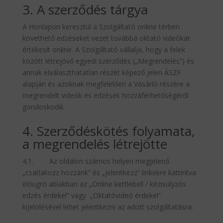
3. A szerződés tárgya
A Honlapon keresztül a Szolgáltató online térben
követhető edzéseket vezet továbbá oktató videókat
értékesít online. A Szolgáltató vállalja, hogy a felek
között létrejövő egyedi szerződés („Megrendelés”) és
annak elválaszthatatlan részét képező jelen ÁSZF
alapján és azoknak megfelelően a Vásárló részére a
megrendelt videók és edzések hozzáférhetőségéről
gondoskodik.
4. Szerződéskötés folyamata,
a megrendelés létrejötte
4.1. Az oldalon számos helyen megjelenő
„csatlakozz hozzánk” és „jelentkezz” linkekre kattintva
előugró ablakban az „Online kettlebell / kézisúlyzós
edzés érdekel” vagy „Oktatóvideó érdekel”
kijelölésével lehet jelentkezni az adott szolgáltatásra.