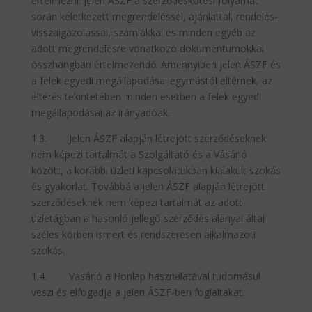
értelmezni. Jelen ÁSZF a szerződéskötési folyamat
során keletkezett megrendeléssel, ajánlattal, rendelés-
visszaigazolással, számlákkal és minden egyéb az
adott megrendelésre vonatkozó dokumentumokkal
összhangban értelmezendő. Amennyiben jelen ÁSZF és
a felek egyedi megállapodásai egymástól eltérnek, az
eltérés tekintetében minden esetben a felek egyedi
megállapodásai az irányadóak.
1.3. Jelen ÁSZF alapján létrejött szerződéseknek
nem képezi tartalmát a Szolgáltató és a Vásárló
között, a korábbi üzleti kapcsolatukban kialakult szokás
és gyakorlat. Továbbá a jelen ÁSZF alapján létrejött
szerződéseknek nem képezi tartalmát az adott
üzletágban a hasonló jellegű szerződés alanyai által
széles körben ismert és rendszeresen alkalmazott
szokás.
1.4. Vásárló a Honlap használatával tudomásul
veszi és elfogadja a jelen ÁSZF-ben foglaltakat.